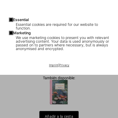
Essential
Essential cookies are required for our website to
function.
Marketing
We use marketing cookies to present you with relevant
advertising content. Your data is used anonymously or
1
/
16
passed on to partners where necessary, but is always
anonymised and encrypted.
Art for All. Art History
Imprint
|
Privacy
US$ 40
También disponible:
Añadir a la cesta