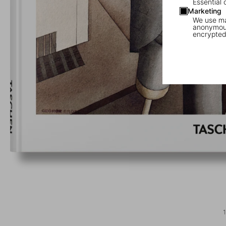
Essential 
Marketing
We use mar
anonymous
encrypted