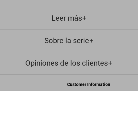
Leer más
Sobre la serie
Opiniones de los clientes
Customer Information
Chat
Dad
US
nosotros
Contáctenos
rporativos
Pedidos y Envío
Rastrear Tu Pedido
les
Crear una Devolución