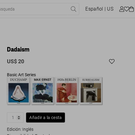
Español
| US
Dadaism
US$ 20
Basic Art Series
Añadir a la cesta
Edición: Inglés