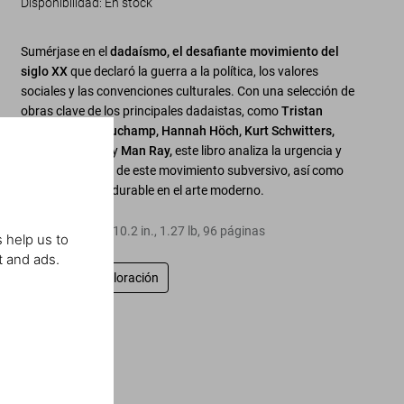
Disponibilidad
:
En stock
Sumérjase en el
dadaísmo,
el desafiante movimiento del
siglo XX
que declaró la guerra a la política, los valores
sociales y las convenciones culturales. Con una selección de
obras clave de los principales dadaistas, como
Tristan
Tzara, Marcel Duchamp, Hannah Höch, Kurt Schwitters,
Francis Picabia
y
Man Ray,
este libro analiza la urgencia y
experimentación de este movimiento subversivo, así como
su influencia perdurable en el arte moderno.
Tapa dura
,
8.3
x
10.2
in.
,
1.27 lb
,
96
páginas
 help us to
t and ads.
Escriba una valoración