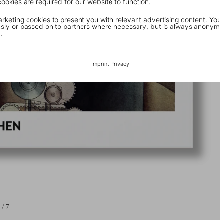
cookies are required for our website to function.
keting cookies to present you with relevant advertising content. You
ly or passed on to partners where necessary, but is always anonym
.
Imprint
|
Privacy
1
/
7