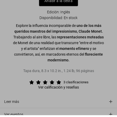
Añadir a la cesta
Edición: Inglés
Disponibilidad
:
En stock
Explore la influencia incomparable de
uno de los más
queridos maestros del impresionismo, Claude Monet.
Trabajando al aire libre, las
representaciones moteadas
de Monet de una realidad que transcurre "entre el motivo
y el artista" enfatizan el
momento efímero
y se
convirtieron, así, en marcadores eternos del
floreciente
modernismo.
Tapa dura
,
8.3
x
10.2
in.
,
1.24 lb
,
96
páginas
3
clasificaciones
Ver calificación y reseñas
Leer más
Ver eventos