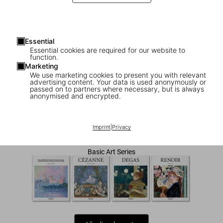
Essential
Essential cookies are required for our website to
function.
Marketing
We use marketing cookies to present you with relevant
advertising content. Your data is used anonymously or
1
/
7
passed on to partners where necessary, but is always
anonymised and encrypted.
Monet
Imprint
|
Privacy
US$ 20
Basic Art Series