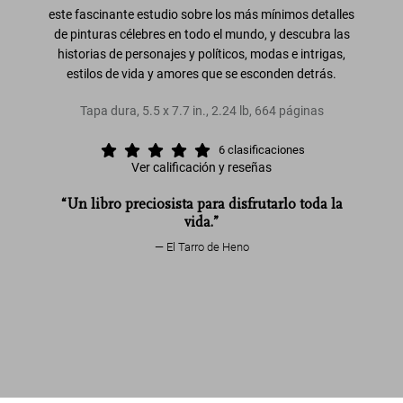
este fascinante estudio sobre los más mínimos detalles
de pinturas célebres en todo el mundo, y descubra las
historias de personajes y políticos, modas e intrigas,
estilos de vida y amores que se esconden detrás.
Tapa dura
,
5.5
x
7.7
in.
,
2.24 lb
,
664
páginas
6
clasificaciones
Ver calificación y reseñas
“Un libro preciosista para disfrutarlo toda la
vida.”
El Tarro de Heno