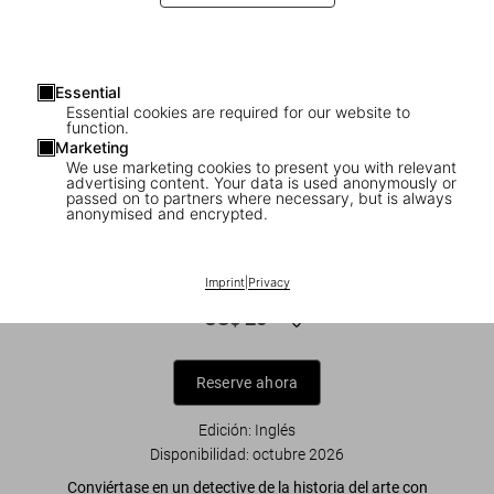
Essential
Essential cookies are required for our website to
function.
Marketing
We use marketing cookies to present you with relevant
advertising content. Your data is used anonymously or
1
/
8
passed on to partners where necessary, but is always
anonymised and encrypted.
What Great Paintings Say. Masterpieces
in Detail
Imprint
|
Privacy
US$ 25
Reserve ahora
Edición: Inglés
Disponibilidad
:
octubre 2026
Conviértase en un detective de la historia del arte con