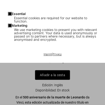
Essential
Essential cookies are required for our website to
function.
Marketing
We use marketing cookies to present you with relevant
advertising content. Your data is used anonymously or
1
/
15
passed on to partners where necessary, but is always
anonymised and encrypted.
Leonardo. The Complete Paintings and
Drawings
Imprint
|
Privacy
US$ 60
Añadir a la cesta
Edición: Inglés
Disponibilidad
:
En stock
En el
500 aniversario de la muerte de Leonardo
da
Vinci, esta edición actualizada de nuestro título en