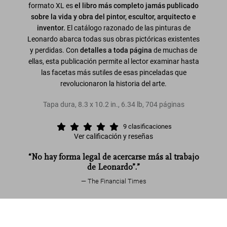
formato XL es
el libro más completo jamás publicado
sobre la vida y obra del pintor, escultor, arquitecto e
inventor.
El catálogo razonado de las pinturas de
Leonardo abarca todas sus obras pictóricas existentes
y perdidas. Con
detalles a toda página
de muchas de
ellas, esta publicación permite al lector examinar hasta
las facetas más sutiles de esas pinceladas que
revolucionaron la historia del arte.
Tapa dura
,
8.3
x
10.2
in.
,
6.34 lb
,
704
páginas
9
clasificaciones
Ver calificación y reseñas
“No hay forma legal de acercarse más al trabajo
de Leonardo”.”
The Financial Times
Leer más
Leonardo. Obra pictórica completa y
obra gráfica
Comprar
US$ 60