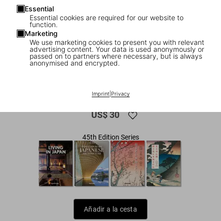
Essential
Essential cookies are required for our website to
function.
Marketing
We use marketing cookies to present you with relevant
advertising content. Your data is used anonymously or
passed on to partners where necessary, but is always
anonymised and encrypted.
1
/
9
Japanese Woodblock Prints. 45th Ed.
Imprint
|
Privacy
US$ 30
45th Edition Series
Añadir a la cesta