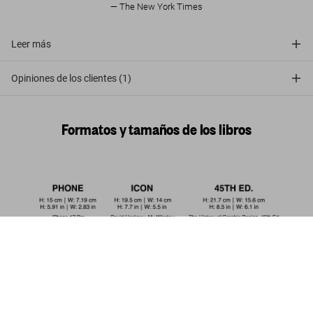
The New York Times
Leer más
Opiniones de los clientes (1)
Formatos y tamaños de los libros
Japanese Woodblock Prints. 45th
Ed.
Comprar
US$ 30
ahora