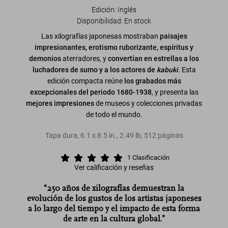
Edición: Inglés
Disponibilidad
:
En stock
Las xilografías japonesas mostraban
paisajes
impresionantes, erotismo ruborizante, espíritus y
demonios
aterradores, y
convertían en estrellas a los
luchadores de sumo y a los actores de
kabuki
. Esta
edición compacta reúne
los grabados más
excepcionales del periodo 1680-1938
, y presenta las
mejores
impresiones
de museos y colecciones privadas
de todo el mundo.
Tapa dura
,
6.1
x
8.5
in.
,
2.49 lb
,
512
páginas
1
Clasificación
Ver calificación y reseñas
“250 años de xilografías demuestran la
evolución de los gustos de los artistas japoneses
a lo largo del tiempo y el impacto de esta forma
de arte en la cultura global.”