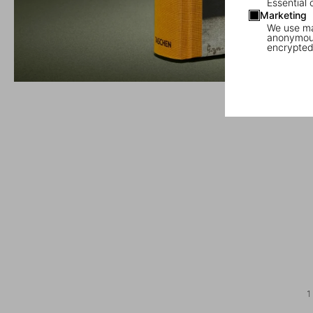
Essential 
Marketing
We use mar
anonymous
encrypted
1