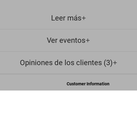
Leer más
Ver eventos
Opiniones de los clientes (3)
Customer Information
Chat
Goya. The C
US$ 12
nosotros
Contáctenos
rporativos
Pedidos y Envío
Rastrear Tu Pedido
les
Crear una Devolución