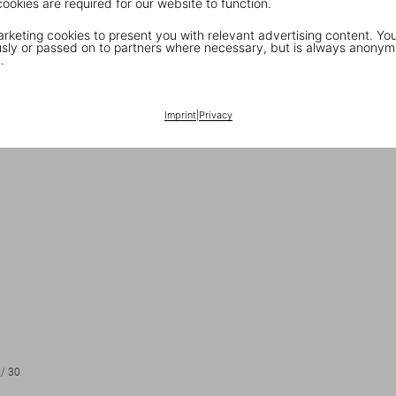
cookies are required for our website to function.
keting cookies to present you with relevant advertising content. You
ly or passed on to partners where necessary, but is always anonym
.
Imprint
|
Privacy
/
30