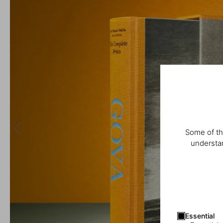
Some of th
understan
Essential