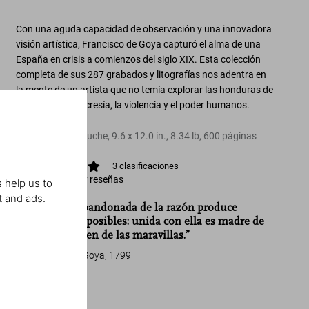
Con una aguda
capacidad de observación y una innovadora
visión artística
, Francisco de
Goya
capturó el alma de una
España en crisis a comienzos del siglo XIX. Esta
colección
completa de sus 287 grabados y litografías
nos adentra en
la mente de un artista que no temía explorar las honduras de
la locura, la hipocresía, la violencia y el poder humanos.
Tapa dura en estuche
,
9.6
x
12.0
in.
,
8.34 lb
,
600
páginas
3
clasificaciones
Ver calificación y reseñas
 help us to
t and ads.
“La fantasía abandonada de la razón produce
monstruos imposibles: unida con ella es madre de
las artes y origen de las maravillas.”
Francisco de Goya, 1799