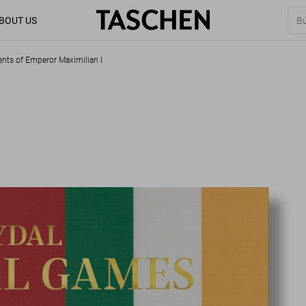
BOUT US
nts of Emperor Maximilian I