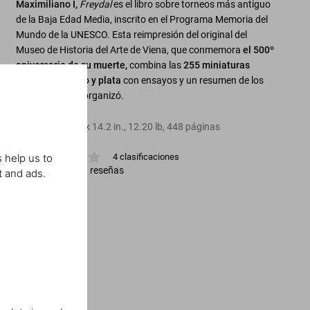
Maximiliano I,
Freydal
es el libro sobre torneos más antiguo
de la Baja Edad Media, inscrito en el Programa Memoria del
Mundo de la UNESCO. Esta reimpresión del original del
Museo de Historia del Arte de Viena, que conmemora
el 500º
aniversario de su muerte,
combina las
255 miniaturas
realzadas en oro y plata
con ensayos y un resumen de los
64 torneos
que organizó.
Tapa dura
,
14.2
x
14.2
in.
,
12.20 lb
,
448
páginas
 help us to
4
clasificaciones
Ver calificación y reseñas
t and ads.