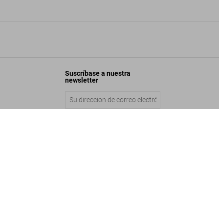
Suscríbase a nuestra
newsletter
ok of Tournaments of Emperor Maximilian I
Enviar
Añadir a la cesta