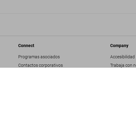
Connect
Company
Programas asociados
Accesibilidad
Contactos corporativos
Trabaja con 
Facebook
Contactos co
Instagram
Glosario
TikTok
Datos genera
Youtube
Política de pr
Propuestas d
Términos y co