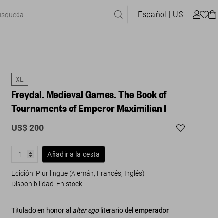
Español
| US
XL
Freydal. Medieval Games. The Book of
Tournaments of Emperor Maximilian I
US$ 200
Añadir a la cesta
Edición: Plurilingüe (Alemán, Francés, Inglés)
Disponibilidad
:
En stock
Titulado en honor al
alter ego
literario del
emperador