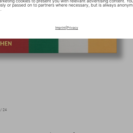
keting cookies to present you with relevant advertising content. You
ly or passed on to partners where necessary, but is always anonym
.
Imprint
|
Privacy
/
24