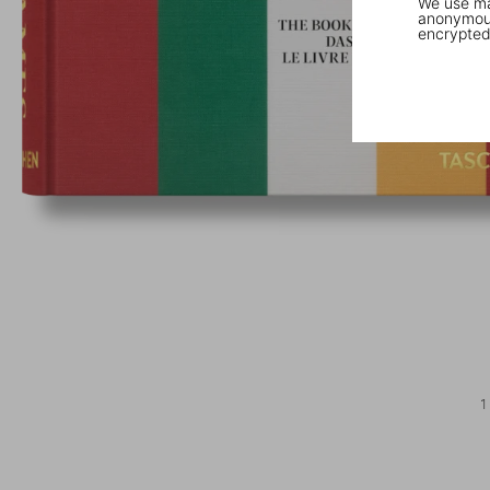
We use mar
anonymous
encrypted
1