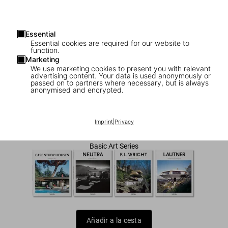
Essential
Essential cookies are required for our website to
function.
Marketing
We use marketing cookies to present you with relevant
advertising content. Your data is used anonymously or
1
/
7
passed on to partners where necessary, but is always
anonymised and encrypted.
Koenig
US$ 20
Imprint
|
Privacy
Basic Art Series
Añadir a la cesta