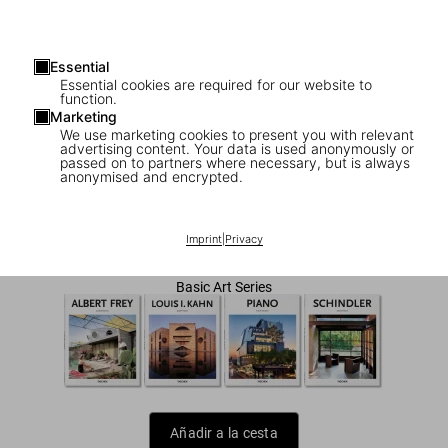
Essential
Essential cookies are required for our website to
function.
Marketing
We use marketing cookies to present you with relevant
advertising content. Your data is used anonymously or
1
/
7
passed on to partners where necessary, but is always
anonymised and encrypted.
Meier
US$ 20
Imprint
|
Privacy
Basic Art Series
Añadir a la cesta