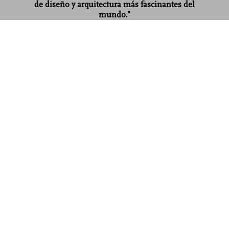
de diseño y arquitectura más fascinantes del
mundo.”
DESIGNwatcher
domus 1930s
US$ 40
Comprar ahora
Leer más
Opiniones de los clientes
Connect
Company
Customer Information
Suscríbase a nuestra newsletter
©
2026
– TASCHEN GmbH, Hohenzollernring 53, D–50672
Cologne