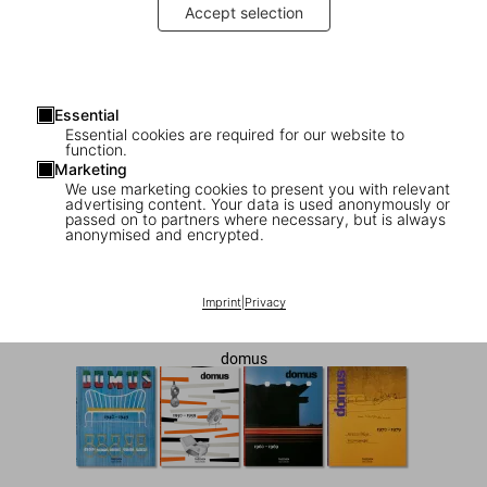
Accept selection
Essential
Essential cookies are required for our website to
function.
Marketing
We use marketing cookies to present you with relevant
advertising content. Your data is used anonymously or
1
/
7
passed on to partners where necessary, but is always
anonymised and encrypted.
domus 1928–1939
Imprint
|
Privacy
US$ 40
domus