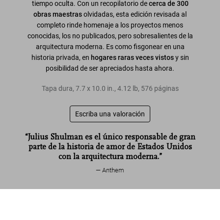
tiempo oculta. Con un recopilatorio de
cerca de 300
obras maestras
olvidadas, esta edición revisada al
completo rinde homenaje a los proyectos menos
conocidas, los no publicados, pero sobresalientes de la
arquitectura moderna. Es como fisgonear en una
historia privada, en
hogares raras veces vistos
y sin
posibilidad de ser apreciados hasta ahora.
Tapa dura
,
7.7
x
10.0
in.
,
4.12 lb
,
576
páginas
Escriba una valoración
“Julius Shulman es el único responsable de gran
parte de la historia de amor de Estados Unidos
con la arquitectura moderna.”
Anthem
Leer más
Julius Shulman. Modernism
Rediscovered
Comprar
US$ 40
ahora