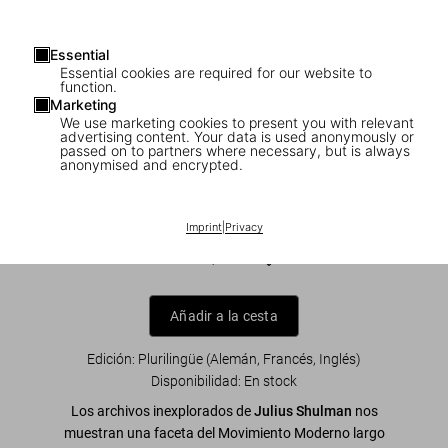
Essential
Essential cookies are required for our website to
function.
Marketing
We use marketing cookies to present you with relevant
1
/
9
advertising content. Your data is used anonymously or
passed on to partners where necessary, but is always
anonymised and encrypted.
Julius Shulman. Modernism
Rediscovered
Imprint
|
Privacy
US$ 40
Añadir a la cesta
Edición: Plurilingüe (Alemán, Francés, Inglés)
Disponibilidad
:
En stock
Los archivos inexplorados de
Julius Shulman
nos
muestran una faceta del Movimiento Moderno largo