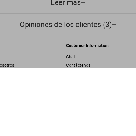
Leer más
Opiniones de los clientes (3)
Customer Information
Chat
nosotros
Contáctenos
rporativos
Pedidos y Envío
BIG. Yes is M
US$ 30
Rastrear Tu Pedido
les
Crear una Devolución
ivacidad
Consultar Saldo de Tarjeta de Regalo
e proyecto
ndiciones generales