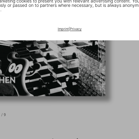
keting cookies to present you with relevant advertising content. You
ly or passed on to partners where necessary, but is always anonym
.
Imprint
|
Privacy
1
/
9