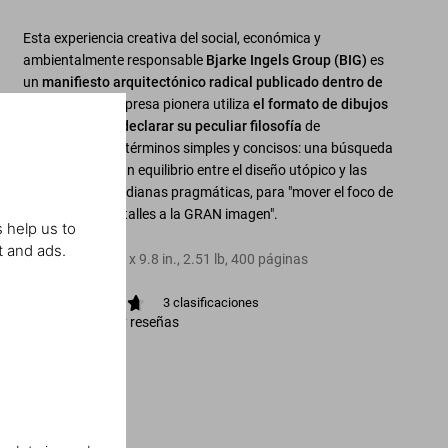
Esta experiencia creativa del social, económica y
ambientalmente responsable
Bjarke Ingels Group (BIG)
es
un
manifiesto arquitectónico radical publicado dentro de
un cómic.
La empresa pionera utiliza
el formato de dibujos
animados para declarar su peculiar filosofía
de
construcción en términos simples y concisos: una búsqueda
para encontrar un equilibrio entre el diseño utópico y las
necesidades cotidianas pragmáticas, para "mover el foco de
los pequeños detalles a la GRAN imagen".
 help us to
t and ads.
Tapa blanda
,
6.4
x
9.8
in.
,
2.51 lb
,
400
páginas
3
clasificaciones
Ver calificación y reseñas