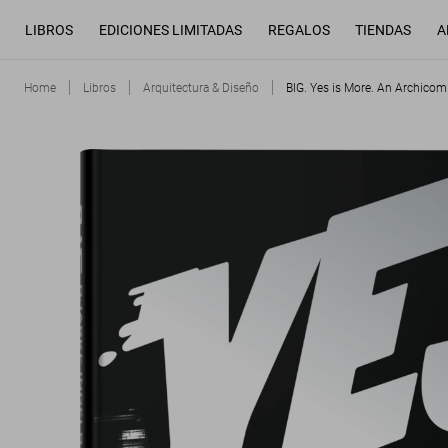
LIBROS
EDICIONES LIMITADAS
REGALOS
TIENDAS
A
Home
Libros
Arquitectura & Diseño
BIG. Yes is More. An Archicomi