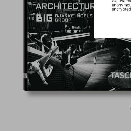
We use mar
anonymous
encrypted