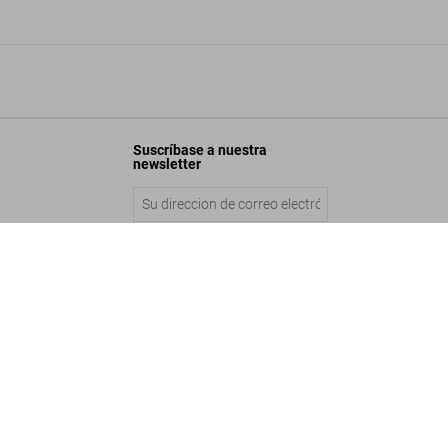
Suscríbase a nuestra
newsletter
ore. An Archicomic on Architectural Evolution
Enviar