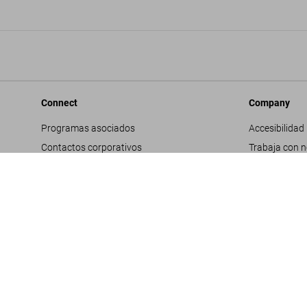
Connect
Company
Programas asociados
Accesibilidad
Contactos corporativos
Trabaja con 
Facebook
Contactos co
Instagram
Glosario
TikTok
Datos genera
Youtube
Política de pr
Propuestas d
Términos y co