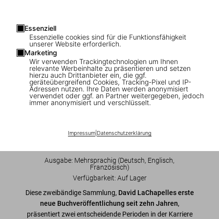
Essenziell
1
/
29
Essenzielle cookies sind für die Funktionsfähigkeit
unserer Website erforderlich.
Marketing
Wir verwenden Trackingtechnologien um Ihnen
XL
relevante Werbeinhalte zu präsentieren und setzen
David LaChapelle. Lost and Found. Good
hierzu auch Drittanbieter ein, die ggf.
geräteübergreifend Cookies, Tracking-Pixel und IP-
News. Art Edition
Adressen nutzen. Ihre Daten werden anonymisiert
verwendet oder ggf. an Partner weitergegeben, jedoch
immer anonymisiert und verschlüsselt.
US$ 2.500
Impressum
|
Datenschutzerklärung
In den Warenkorb
Ausgabe: Mehrsprachig (Deutsch, Englisch,
Französisch)
Verfügbarkeit
:
Auf Lager
Diese zweibändige Sammlung,
David LaChapelles erste
neue Buchveröffentlichung seit zehn Jahren
,
präsentiert zwei entscheidende Perioden in der Karriere