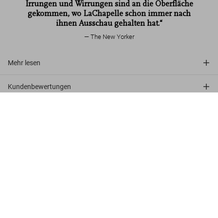
Irrungen und Wirrungen sind an die Oberfläche
gekommen, wo LaChapelle schon immer nach
ihnen Ausschau gehalten hat.“
The New Yorker
Mehr lesen
Kundenbewertungen
David LaChapelle. Lost and Found. Good
News. Art Edition
Jetzt
Mehr entdecken
US$ 2.500
kaufen