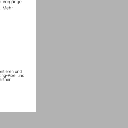
en Vorgänge
n. Mehr
entieren und
king-Pixel und
artner