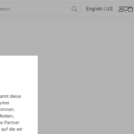
English
| US
amit diese
nymer
können.
Medien,
re Partner
auf die wir