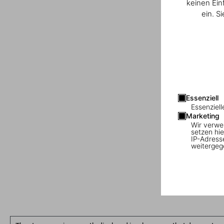
keinen Ein
ein. S
Essenziell
Essenziell
Marketing
Wir verwe
setzen hie
IP-Adress
weitergeg