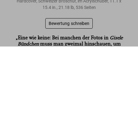
Hardcover, Schweizer Broschur, im Acrylschuber
,
11.1
x
15.4
in.
,
21.18 lb
,
536
Seiten
Bewertung schreiben
„Eine wie keine: Bei manchen der Fotos in
Gisele
Bündchen
muss man zweimal hinschauen, um
sie zu erkennen. Am hinreißendsten aber ist sie
Gisele Bündchen
auf den Bildern, auf denen sie unverkennbar sie
US$ 2.500
selbst ist.“
Vogue
Mehr lesen
Kundenbewertungen
Connect
Company