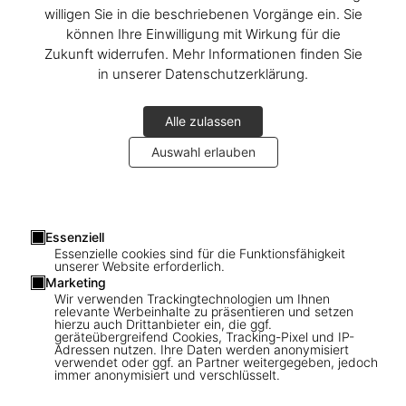
willigen Sie in die beschriebenen Vorgänge ein. Sie
können Ihre Einwilligung mit Wirkung für die
Zukunft widerrufen. Mehr Informationen finden Sie
in unserer Datenschutzerklärung.
Alle zulassen
Auswahl erlauben
1
/
22
Essenziell
Essenzielle cookies sind für die Funktionsfähigkeit
unserer Website erforderlich.
SOLD OUT
XXL
Marketing
Wir verwenden Trackingtechnologien um Ihnen
Gisele Bündchen
relevante Werbeinhalte zu präsentieren und setzen
hierzu auch Drittanbieter ein, die ggf.
geräteübergreifend Cookies, Tracking-Pixel und IP-
US$ 2.500
Adressen nutzen. Ihre Daten werden anonymisiert
verwendet oder ggf. an Partner weitergegeben, jedoch
immer anonymisiert und verschlüsselt.
Diese Ausgabe ist ausverkauft. Gelegentlich werden jedoch
wieder Exemplare verfügbar. Bitte tragen Sie sich in unsere