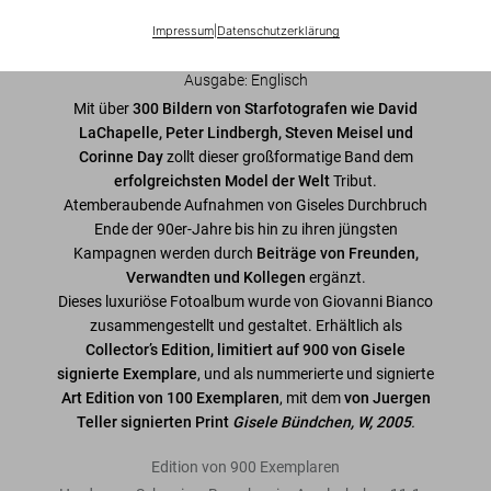
Warteliste ein, damit wir Sie informieren können.
Impressum
|
Datenschutzerklärung
Jetzt registrieren
Ausgabe: Englisch
Mit über
300 Bildern von Starfotografen wie David
LaChapelle, Peter Lindbergh,
Steven Meisel und
Corinne Day
zollt dieser großformatige Band dem
erfolgreichsten Model der Welt
Tribut.
Atemberaubende Aufnahmen von Giseles Durchbruch
Ende der 90er-Jahre bis hin zu ihren jüngsten
Kampagnen werden durch
Beiträge von Freunden,
Verwandten und Kollegen
ergänzt.
Dieses luxuriöse Fotoalbum wurde von Giovanni Bianco
zusammengestellt und gestaltet. Erhältlich als
Collector’s Edition, limitiert auf 900 von Gisele
signierte Exemplare
, und als nummerierte und signierte
Art Edition von 100 Exemplaren
, mit dem
von Juergen
Teller signierten Print
Gisele Bündchen, W, 2005
.
Edition von 900 Exemplaren