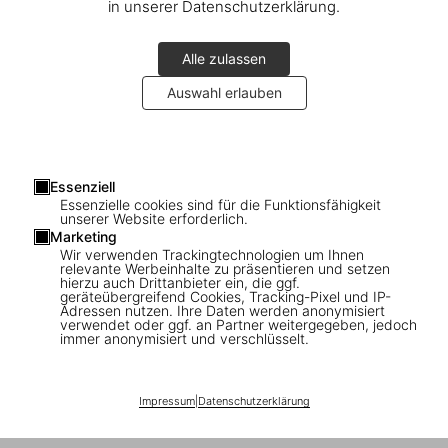
in unserer Datenschutzerklärung.
Alle zulassen
Auswahl erlauben
Essenziell
Essenzielle cookies sind für die Funktionsfähigkeit
unserer Website erforderlich.
Marketing
Wir verwenden Trackingtechnologien um Ihnen
relevante Werbeinhalte zu präsentieren und setzen
hierzu auch Drittanbieter ein, die ggf.
geräteübergreifend Cookies, Tracking-Pixel und IP-
Adressen nutzen. Ihre Daten werden anonymisiert
The store page is currently displayed in a language that does
verwendet oder ggf. an Partner weitergegeben, jedoch
immer anonymisiert und verschlüsselt.
not match your preferred settings.
Would you like to change the language?
Stay
Switch
Impressum
|
Datenschutzerklärung
©
2026
– TASCHEN GmbH, Hohenzollernring 53, D–50672
Cologne