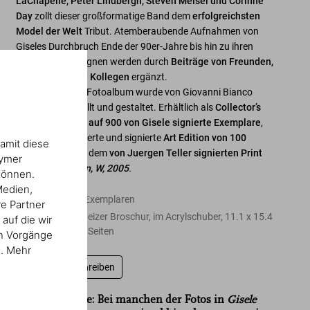
LaChapelle, Peter Lindbergh,
Steven Meisel und Corinne
Day
zollt dieser großformatige Band dem
erfolgreichsten
Model der Welt
Tribut. Atemberaubende Aufnahmen von
Giseles Durchbruch Ende der 90er-Jahre bis hin zu ihren
jüngsten Kampagnen werden durch
Beiträge von Freunden,
Verwandten und Kollegen
ergänzt.
Dieses luxuriöse Fotoalbum wurde von Giovanni Bianco
zusammengestellt und gestaltet. Erhältlich als
Collector’s
Edition, limitiert auf 900 von Gisele signierte Exemplare
,
und als nummerierte und signierte
Art Edition von 100
amit diese
Exemplaren
, mit dem
von Juergen Teller signierten Print
nymer
Gisele Bündchen, W, 2005
.
können.
Medien,
Edition von 900 Exemplaren
re Partner
Hardcover, Schweizer Broschur, im Acrylschuber
,
11.1
x
15.4
auf die wir
in.
,
21.18 lb
,
536
Seiten
en Vorgänge
n. Mehr
Bewertung schreiben
„Eine wie keine: Bei manchen der Fotos in
Gisele