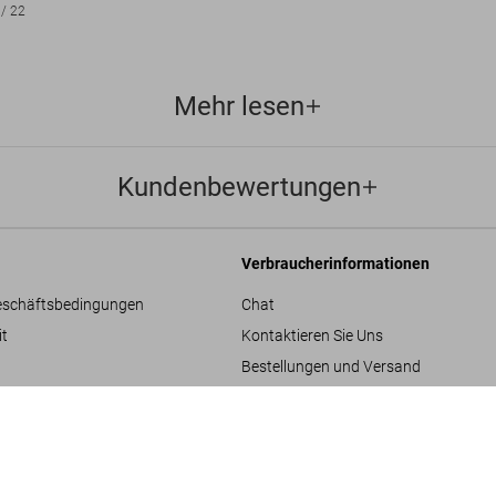
/
22
Mehr lesen
Kundenbewertungen
Verbraucherinformationen
eschäftsbedingungen
Chat
it
Kontaktieren Sie Uns
Bestellungen und Versand
re
Bestellung verfolgen
Retoure & Widerruf
SOLD OUT
XXL
Gutschein-Guthaben prüfen
hläge