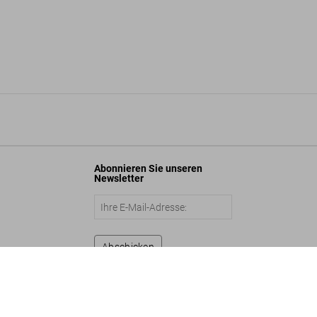
Abonnieren Sie unseren
Newsletter
Abschicken
Gisele Bündchen
US$ 2.500