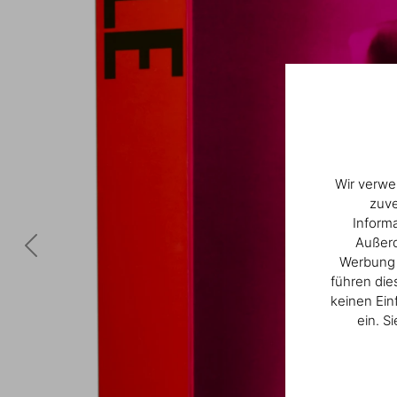
Wir verwe
zuve
Inform
Außerd
Werbung u
führen die
keinen Ein
ein. S