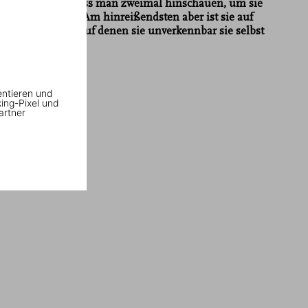
Bündchen
muss man zweimal hinschauen, um sie
zu erkennen. Am hinreißendsten aber ist sie auf
den Bildern, auf denen sie unverkennbar sie selbst
ist.“
Vogue
entieren und
king-Pixel und
artner