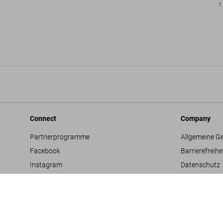
1
Connect
Company
Partnerprogramme
Allgemeine G
Facebook
Barrierefreihe
Instagram
Datenschutz
TikTok
Jobs & Karrie
Vertriebskontakte
Glossar
Youtube
Impressum
Projektvorsc