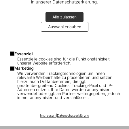
in unserer Datenschutzerklärung.
Alle zulassen
Auswahl erlauben
Essenziell
Essenzielle cookies sind für die Funktionsfähigkeit
Connect
unserer Website erforderlich.
Marketing
Company
Wir verwenden Trackingtechnologien um Ihnen
relevante Werbeinhalte zu präsentieren und setzen
hierzu auch Drittanbieter ein, die ggf.
geräteübergreifend Cookies, Tracking-Pixel und IP-
Verbraucherinformationen
Adressen nutzen. Ihre Daten werden anonymisiert
verwendet oder ggf. an Partner weitergegeben, jedoch
immer anonymisiert und verschlüsselt.
Abonnieren Sie unseren Newsletter
Impressum
|
Datenschutzerklärung
©
2026
– TASCHEN GmbH, Hohenzollernring 53, D–50672
Cologne