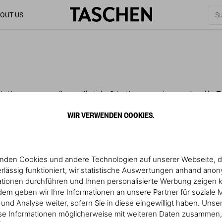
OUT US
Ns Hommage an außergewöhnliche Orte. Herausgegeben von Angelika Tasch
der Welt. Entdecken Sie sonnenverwöhnte Rückzugsorte auf griechischen
namerikanische Haciendas und stille Yoga-Refugien – jedes Ziel eingef
WIR VERWENDEN COOKIES.
 einfach träumen möchten – die Great-Escapes-Hotelbücher sind Ihr Reisep
nden Cookies und andere Technologien auf unserer Webseite, d
rlässig funktioniert, wir statistische Auswertungen anhand ano
ationen durchführen und Ihnen personalisierte Werbung zeigen 
em geben wir Ihre Informationen an unsere Partner für soziale 
nd Analyse weiter, sofern Sie in diese eingewilligt haben. Unse
se Informationen möglicherweise mit weiteren Daten zusammen, 