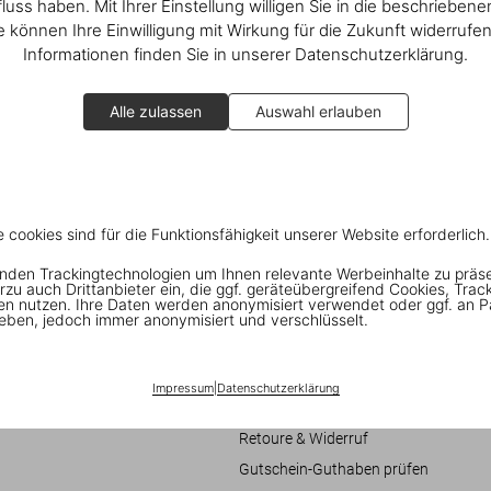
fluss haben. Mit Ihrer Einstellung willigen Sie in die beschrieben
ie können Ihre Einwilligung mit Wirkung für die Zukunft widerrufe
Informationen finden Sie in unserer Datenschutzerklärung.
Alle zulassen
Auswahl erlauben
e cookies sind für die Funktionsfähigkeit unserer Website erforderlich.
nden Trackingtechnologien um Ihnen relevante Werbeinhalte zu präs
Verbraucherinformationen
rzu auch Drittanbieter ein, die ggf. geräteübergreifend Cookies, Trac
en nutzen. Ihre Daten werden anonymisiert verwendet oder ggf. an P
eschäftsbedingungen
Chat
eben, jedoch immer anonymisiert und verschlüsselt.
it
Kontaktieren Sie Uns
Bestellungen und Versand
Impressum
|
Datenschutzerklärung
re
Bestellung verfolgen
Retoure & Widerruf
Gutschein-Guthaben prüfen