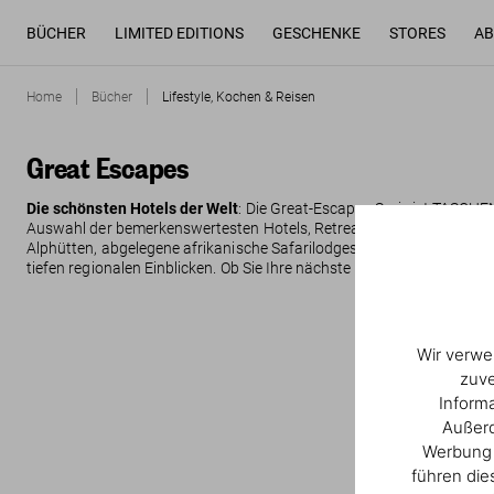
BÜCHER
LIMITED EDITIONS
GESCHENKE
STORES
AB
Home
Bücher
Lifestyle, Kochen & Reisen
Great Escapes
Die schönsten Hotels der Welt
: Die Great-Escapes-Serie ist TASCHE
Auswahl der bemerkenswertesten Hotels, Retreats und Rückzugsorte 
Alphütten, abgelegene afrikanische Safarilodges, farbenfrohe latei
tiefen regionalen Einblicken. Ob Sie Ihre nächste Reise planen oder
Wir verwe
zuve
Inform
Außerd
Werbung u
führen die