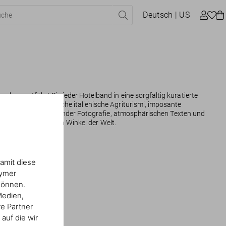
Deutsch
| US
en, entführt Sie jeder Hotelband in eine sorgfältig kuratierte
 Inseln, romantische italienische Agriturismi, imposante
angen mit atemberaubender Fotografie, atmosphärischen Texten und
ass in die schönsten Winkel der Welt.
amit diese
nymer
können.
Medien,
re Partner
auf die wir