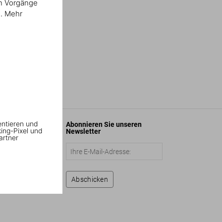
en Vorgänge
n. Mehr
entieren und
Abonnieren Sie unseren
king-Pixel und
Newsletter
artner
Abschicken