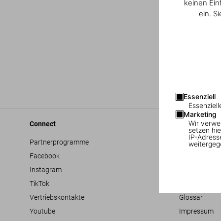
keinen Ein
ein. S
Essenziell
Essenziell
Marketing
Wir verwe
Connect
Company
setzen hie
IP-Adress
Partnerprogramme
Allgemeine G
weitergeg
Facebook
Barrierefreihe
Instagram
Datenschutz
TikTok
Jobs & Karrie
Vertriebskontakte
Glossar
Youtube
Impressum