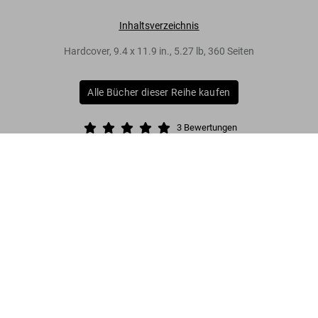
Inhaltsverzeichnis
Hardcover
,
9.4
x
11.9
in.
,
5.27 lb
,
360
Seiten
Alle Bücher dieser Reihe kaufen
3
Bewertungen
Bewertungen und Rezensionen anzeigen
Great Escapes Greece. The Hotel
Book
Jetzt
US$ 60
„Wunderschön anzusehen. Nur Hinfahren ist
vorbestellen
besser.“
ELLE
Mehr lesen
Kundenbewertungen (3)
Connect