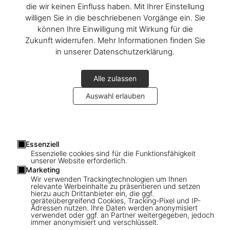
die wir keinen Einfluss haben. Mit Ihrer Einstellung
willigen Sie in die beschriebenen Vorgänge ein. Sie
können Ihre Einwilligung mit Wirkung für die
Zukunft widerrufen. Mehr Informationen finden Sie
in unserer Datenschutzerklärung.
Alle zulassen
Auswahl erlauben
1
/
9
Essenziell
Essenzielle cookies sind für die Funktionsfähigkeit
unserer Website erforderlich.
Great Escapes Greece. The Hotel Book
Marketing
Wir verwenden Trackingtechnologien um Ihnen
relevante Werbeinhalte zu präsentieren und setzen
US$ 60
hierzu auch Drittanbieter ein, die ggf.
geräteübergreifend Cookies, Tracking-Pixel und IP-
Adressen nutzen. Ihre Daten werden anonymisiert
Great Escapes Series
verwendet oder ggf. an Partner weitergegeben, jedoch
immer anonymisiert und verschlüsselt.