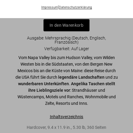
Impressum
|
Datenschutzerklärung
In den Warenkorb
Ausgabe: Mehrsprachig (Deutsch, Englisch,
Französisch)
Verfügbarkeit
:
Auf Lager
Vom Napa Valley bis zum Hudson Valley, vom Wilden
Westen bis in die Südstaaten, von den Bergen New
Mexicos bis an die Küste von Maine: diese Reise durch
die USA führt Sie durch
legendäre Landschaften
und zu
wunderbaren Unterkünften
.
Angelika Taschen stellt
ihre Lieblingsziele vor
: Strandhäuser und
Wüstencamps, Motels und Ranches, Wohnmobile und
Zelte, Resorts und Inns.
Inhaltsverzeichnis
Hardcover
,
9.4
x
11.9
in.
,
5.30 lb
,
360
Seiten