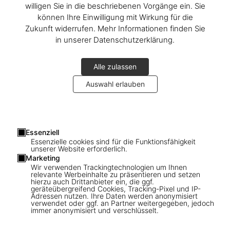
willigen Sie in die beschriebenen Vorgänge ein. Sie
können Ihre Einwilligung mit Wirkung für die
Zukunft widerrufen. Mehr Informationen finden Sie
in unserer Datenschutzerklärung.
Alle zulassen
Auswahl erlauben
1
/
10
Essenziell
Essenzielle cookies sind für die Funktionsfähigkeit
unserer Website erforderlich.
Great Escapes USA. The Hotel Book
Marketing
Wir verwenden Trackingtechnologien um Ihnen
relevante Werbeinhalte zu präsentieren und setzen
US$ 60
hierzu auch Drittanbieter ein, die ggf.
geräteübergreifend Cookies, Tracking-Pixel und IP-
Adressen nutzen. Ihre Daten werden anonymisiert
Great Escapes Series
verwendet oder ggf. an Partner weitergegeben, jedoch
immer anonymisiert und verschlüsselt.