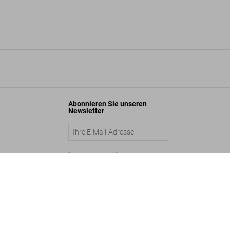
Abonnieren Sie unseren
Newsletter
Abschicken
a. The Retreat Book
In den Warenkorb