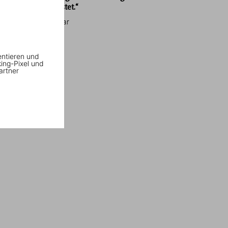
Heilung auflistet.“
Harper’s Bazaar
entieren und
king-Pixel und
artner