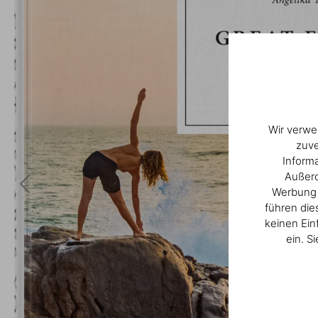
Wir verwe
zuve
Inform
Außerd
Werbung u
führen die
keinen Ein
ein. S