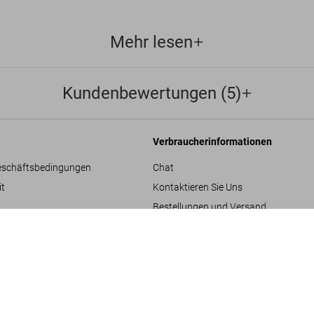
Mehr lesen
Kundenbewertungen (5)
Verbraucherinformationen
eschäftsbedingungen
Chat
it
Kontaktieren Sie Uns
Bestellungen und Versand
Great Escapes Yog
re
Bestellung verfolgen
US$ 60
Retoure & Widerruf
Gutschein-Guthaben prüfen
hläge