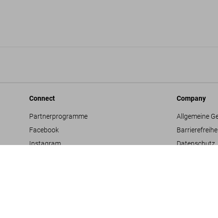
Connect
Company
Partnerprogramme
Allgemeine G
Facebook
Barrierefreihe
Instagram
Datenschutz
TikTok
Jobs & Karrie
Vertriebskontakte
Glossar
Youtube
Impressum
Projektvorsc