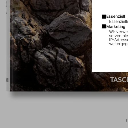
Essenziell
Essenziell
Marketing
Wir verwe
setzen hie
IP-Adress
weitergeg
1