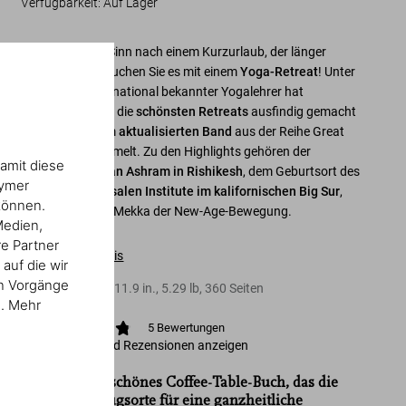
Verfügbarkeit
:
Auf Lager
Ihnen steht der Sinn nach einem Kurzurlaub, der länger
nachwirkt? Versuchen Sie es mit einem
Yoga-Retreat
! Unter
Mitwirkung international bekannter Yogalehrer hat
TASCHEN für Sie die
schönsten Retreats
ausfindig gemacht
und sie in diesem
aktualisierten Band
aus der Reihe Great
Escapes versammelt. Zu den Highlights gehören der
amit diese
Parmarth Niketan Ashram in Rishikesh
, dem Geburtsort des
nymer
Yoga, und das
Esalen Institute im kalifornischen Big Sur
,
können.
dem legendären Mekka der New-Age-Bewegung.
Medien,
re Partner
Inhaltsverzeichnis
auf die wir
en Vorgänge
Hardcover
,
9.4
x
11.9
in.
,
5.29 lb
,
360
Seiten
n. Mehr
5
Bewertungen
Bewertungen und Rezensionen anzeigen
„…ein wunderschönes Coffee-Table-Buch, das die
besten Rückzugsorte für eine ganzheitliche