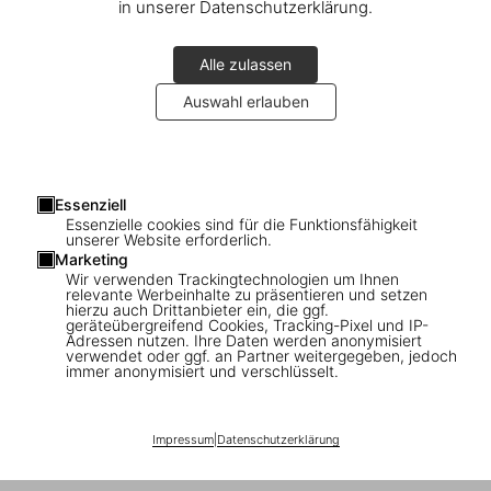
in unserer Datenschutzerklärung.
Alle zulassen
Auswahl erlauben
Essenziell
Essenzielle cookies sind für die Funktionsfähigkeit
Connect
unserer Website erforderlich.
Marketing
Company
Wir verwenden Trackingtechnologien um Ihnen
relevante Werbeinhalte zu präsentieren und setzen
hierzu auch Drittanbieter ein, die ggf.
geräteübergreifend Cookies, Tracking-Pixel und IP-
Verbraucherinformationen
Adressen nutzen. Ihre Daten werden anonymisiert
verwendet oder ggf. an Partner weitergegeben, jedoch
immer anonymisiert und verschlüsselt.
Abonnieren Sie unseren Newsletter
Impressum
|
Datenschutzerklärung
©
2026
– TASCHEN GmbH, Hohenzollernring 53, D–50672
Cologne