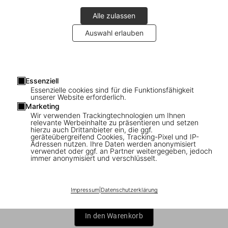
Alle zulassen
Auswahl erlauben
1
/
7
Essenziell
Essenzielle cookies sind für die Funktionsfähigkeit
Hopper
unserer Website erforderlich.
Marketing
Wir verwenden Trackingtechnologien um Ihnen
US$ 20
relevante Werbeinhalte zu präsentieren und setzen
hierzu auch Drittanbieter ein, die ggf.
geräteübergreifend Cookies, Tracking-Pixel und IP-
Basic Art Series
Adressen nutzen. Ihre Daten werden anonymisiert
verwendet oder ggf. an Partner weitergegeben, jedoch
immer anonymisiert und verschlüsselt.
Impressum
|
Datenschutzerklärung
In den Warenkorb