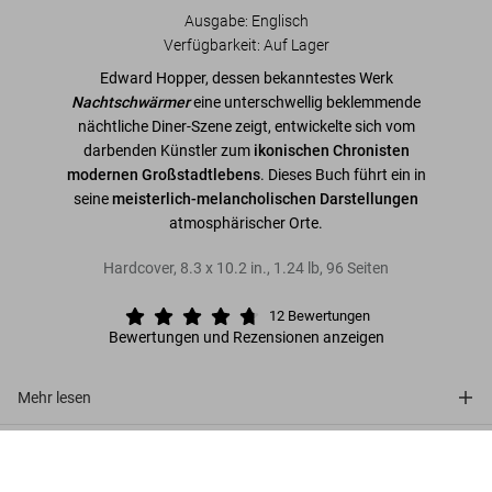
Ausgabe: Englisch
Verfügbarkeit
:
Auf Lager
Edward Hopper, dessen bekanntestes Werk
Nachtschwärmer
eine unterschwellig beklemmende
nächtliche Diner-Szene zeigt, entwickelte sich vom
darbenden Künstler zum
ikonischen Chronisten
modernen Großstadtlebens
. Dieses Buch führt ein in
seine
meisterlich-melancholischen Darstellungen
atmosphärischer Orte.
Hardcover
,
8.3
x
10.2
in.
,
1.24 lb
,
96
Seiten
12
Bewertungen
Bewertungen und Rezensionen anzeigen
Mehr lesen
Über die Reihe
Hopper
US$ 20
Jetzt kaufen