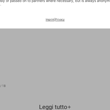
ly or passed on to partners where necessary, but is always anonym
.
Imprint
|
Privacy
/
18
Leggi tutto