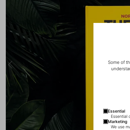
Some of th
understan
Essential
Essential 
Marketing
We use mar