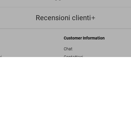
Recensioni clienti
Customer Information
Chat
i
Contattaci
N
Ordini e Spedizione
U
SOLD OUT
XXL
Traccia il Tuo Ordine
ulla privacy
Crea un Reso
sals
Controlla il Saldo della Carta Regalo
izioni generali