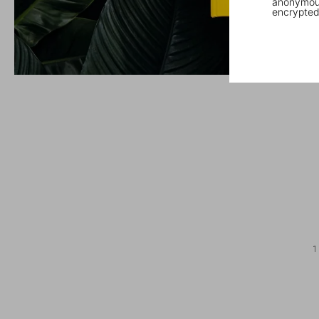
anonymous
encrypted
1