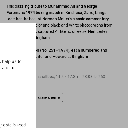
This dazzling tribute to
Muhammad Ali and George
Foreman’s 1974 boxing match in Kinshasa, Zaire
, brings
together the best of
Norman Mailer’s classic commentary
The Fight
with color and black-and-white photographs from
the two men who captured Ali like no one else:
Neil Leifer
and Howard L. Bingham
.
Collector's Edition (No. 251–1,974), each numbered and
signed by Neil Leifer and Howard L. Bingham
 help us to
t and ads.
Edition of 1,724
Hardcover in clamshell box
,
14.4
x
17.3
in.
,
23.03 lb
,
260
pagine
Scrivi una recensione cliente
r data is used