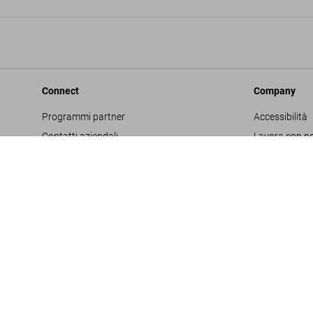
Connect
Company
Programmi partner
Accessibilità
Contatti aziendali
Lavora con no
Facebook
Glossario
Instagram
Editore
TikTok
Informativa s
Youtube
Project Propo
Termini e cond