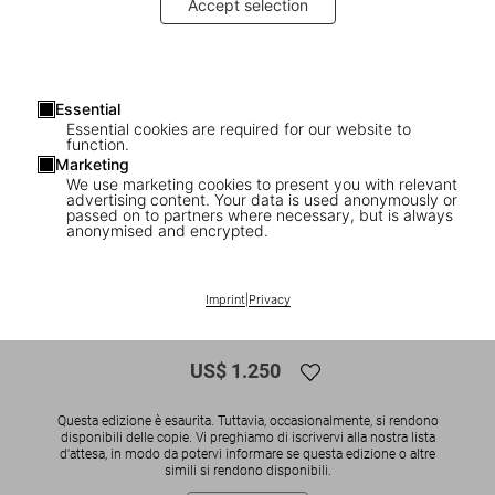
Accept selection
Essential
Essential cookies are required for our website to
function.
Marketing
We use marketing cookies to present you with relevant
advertising content. Your data is used anonymously or
1
/
17
passed on to partners where necessary, but is always
anonymised and encrypted.
SOLD OUT
XL
Jean Nouvel by Jean Nouvel. 1981–2022.
Imprint
|
Privacy
Art Edition
US$ 1.250
Questa edizione è esaurita. Tuttavia, occasionalmente, si rendono
disponibili delle copie. Vi preghiamo di iscrivervi alla nostra lista
d'attesa, in modo da potervi informare se questa edizione o altre
simili si rendono disponibili.