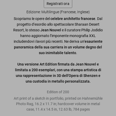
Registrati ora
Edizione: Multilingue (Francese, Inglese)
Scopriamo le opere del
celebre architetto francese
. Dal
progetto d’esordio allo spettacolare Sharaan Desert
Resort, lo stesso
Jean Nouvel
e il curatore Philip Jodidio
hanno aggiornato l’imponente monografia XXL
includendovi i lavori più recenti. Ne deriva un’
esauriente
panoramica della sua carriera in un volume degno del
suo inimitabile talento
.
Una versione Art Edition firmata da Jean Nouvel e
limitata a 200 esemplari, con una stampa artistica di
una rappresentazione in 3D dell'Opera di Shenzen e
una custodia in metallo personalizzata.
Edition of 200
Art print of a sketch in portfolio, printed on Hahnemühle
Photo Rag, 16.2 x 11.7 in; hardcover volume in metal
case, 11.4 x 14.5 in, 12.63 lb, 784 pages