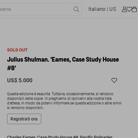
Italiano
| US
SOLD OUT
Julius Shulman. 'Eames, Case Study House
#8'
US$ 5.000
Questa edizione è esaurita. Tuttavia, occasionalmente, si rendono
disponibili delle copie. Vi preghiamo di iscrivervi alla nostra lista
d'attesa, in modo da potervi informare se questa edizione o altre simili
si rendono disponibili.
Registrati ora
Charles Eames, Case Study House #8, Pacific Palisades,