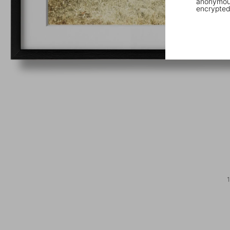
anonymous
encrypted