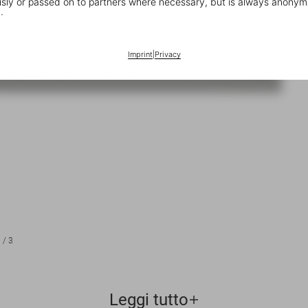
ly or passed on to partners where necessary, but is always anonym
.
Imprint
|
Privacy
1
/
3
Leggi tutto