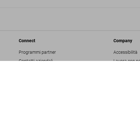
Connect
Company
Programmi partner
Accessibilità
Contatti aziendali
Lavora con no
Facebook
Glossario
Instagram
Editore
TikTok
Informativa s
Youtube
Project Propo
Termini e cond