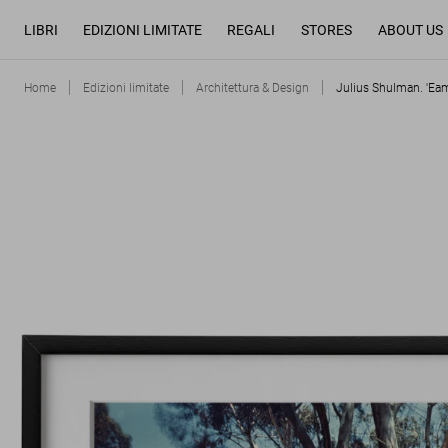
LIBRI
EDIZIONI LIMITATE
REGALI
STORES
ABOUT US
Home
Edizioni limitate
Architettura & Design
Julius Shulman. 'Ea