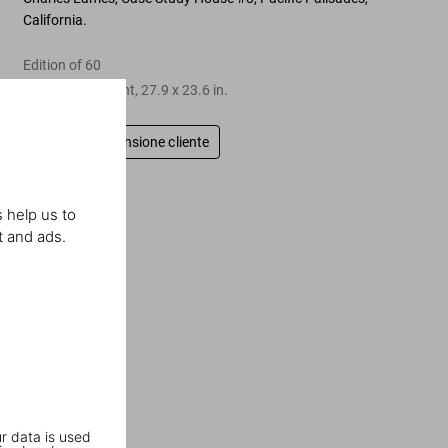
California.
Edition of 60
Silver Gelatin print, 27.9 x 23.6 in.
Scrivi una recensione cliente
 help us to
t and ads.
r data is used