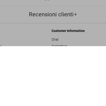
Recensioni clienti
Customer Information
Chat
i
Contattaci
Ordini e Spedizione
SOLD OUT
Traccia il Tuo Ordine
ulla privacy
Crea un Reso
sals
Controlla il Saldo della Carta Regalo
izioni generali