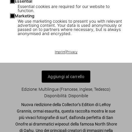
Essential
Essential cookies are required for our website to
function.
Marketing
We use marketing cookies to present you with relevant
1
/
10
advertising content. Your data is used anonymously or
passed on to partners where necessary, but is always
anonymised and encrypted.
LeRoy Grannis. Surf Photography of the
1960s and 1970s
Imprint
|
Privacy
US$ 40
Aggiungi al carrello
Edizione: Multilingue (Francese, Inglese, Tedesco)
Disponibilità
:
Disponibile
Nuova riedizione della Collector’s Edition di LeRoy
Grannis, ormai esaurita, questa raccolta mostra le sue
più vivaci fotografie di surf, dall'onda perfetta di San
Onofre ai drammatici wipeout della famosa North Shore
di Oahu. Uno dei principali creatori di immagini nella