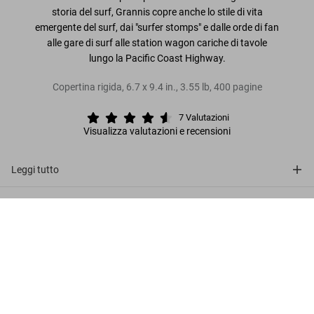
storia del surf, Grannis copre anche lo stile di vita
emergente del surf, dai "surfer stomps" e dalle orde di fan
alle gare di surf alle station wagon cariche di tavole
lungo la Pacific Coast Highway.
Copertina rigida
,
6.7
x
9.4
in.
,
3.55 lb
,
400
pagine
7
Valutazioni
Visualizza valutazioni e recensioni
Leggi tutto
Recensioni clienti (7)
LeRoy Grannis. Surf Photography of the
1960s and 1970s
Metti nel
US$ 40
Connect
carrello
Company
Customer Information