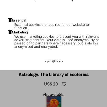
Essential
Essential cookies are required for our website to
function.
Marketing
We use marketing cookies to present you with relevant
advertising content. Your data is used anonymously or
passed on to partners where necessary, but is always
anonymised and encrypted.
Imprint
|
Privacy
1
/
9
Astrology. The Library of Esoterica
US$ 20
Also available: