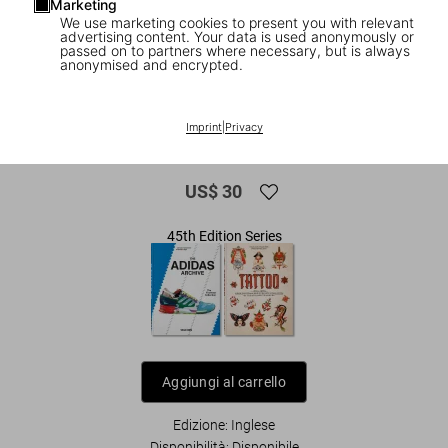
Marketing
We use marketing cookies to present you with relevant
advertising content. Your data is used anonymously or
passed on to partners where necessary, but is always
anonymised and encrypted.
1
/
9
Sneaker Freaker. The Ultimate Sneaker
Imprint
|
Privacy
Book. 45th Ed.
US$ 30
45th Edition Series
Aggiungi al carrello
Edizione: Inglese
Disponibilità
:
Disponibile