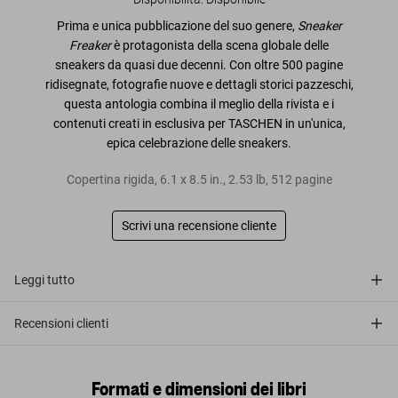
Prima e unica pubblicazione del suo genere,
Sneaker
Freaker
è protagonista della scena globale delle
sneakers da quasi due decenni. Con oltre 500 pagine
ridisegnate, fotografie nuove e dettagli storici pazzeschi,
questa antologia combina il meglio della rivista e i
contenuti creati in esclusiva per TASCHEN in un'unica,
epica celebrazione delle sneakers.
Copertina rigida
,
6.1
x
8.5
in.
,
2.53 lb
,
512
pagine
Scrivi una recensione cliente
Leggi tutto
Recensioni clienti
Formati e dimensioni dei libri