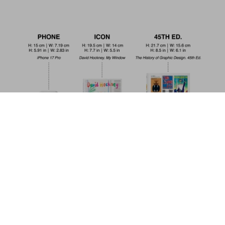
Sneaker Freaker. The Ultimate Sneaker
Book. 45th Ed.
Metti nel
US$ 30
carrello