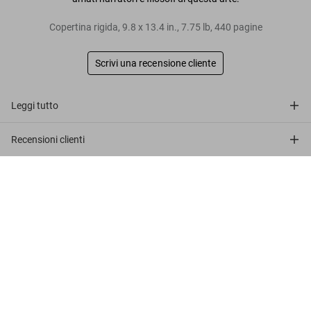
Copertina rigida
,
9.8
x
13.4
in.
,
7.75 lb
,
440
pagine
Scrivi una recensione cliente
Leggi tutto
Recensioni clienti
TATTOO. Henk Schiffmacher’s Private
Connect
Collection
Preordina
US$ 100
ora
Company
Customer Information
Iscriviti alla newsletter