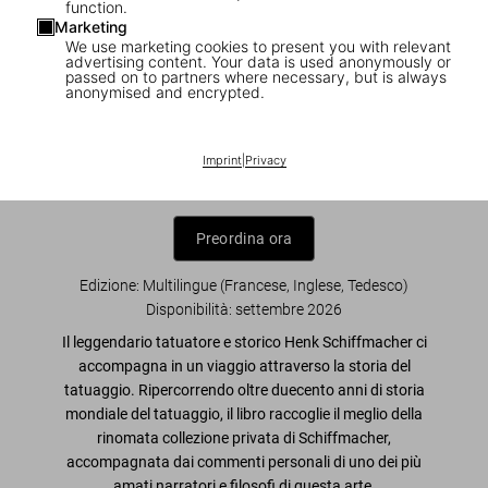
function.
Marketing
We use marketing cookies to present you with relevant
advertising content. Your data is used anonymously or
NEW
XL
passed on to partners where necessary, but is always
anonymised and encrypted.
TATTOO. Henk Schiffmacher’s Private
Collection
Imprint
|
Privacy
US$ 100
Preordina ora
Edizione: Multilingue (Francese, Inglese, Tedesco)
Disponibilità
:
settembre 2026
Il leggendario tatuatore e storico Henk Schiffmacher
ci
accompagna in un viaggio attraverso la storia del
tatuaggio. Ripercorrendo oltre
duecento anni di storia
mondiale del tatuaggio
, il libro raccoglie
il meglio della
rinomata collezione privata di Schiffmacher
,
accompagnata dai commenti personali di uno dei più
amati narratori e filosofi di questa arte.