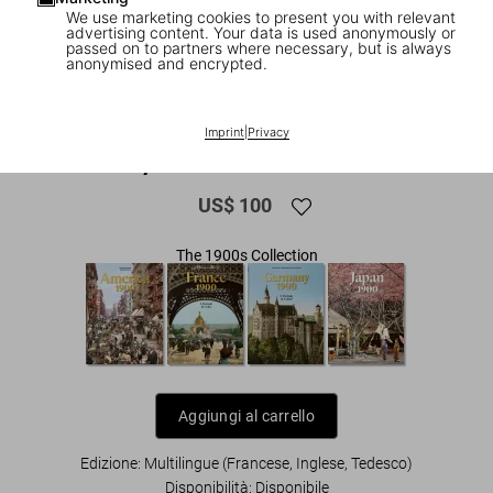
We use marketing cookies to present you with relevant
advertising content. Your data is used anonymously or
passed on to partners where necessary, but is always
anonymised and encrypted.
1
/
15
XL
Imprint
|
Privacy
Italy 1900. A Portrait in Color
US$ 100
The 1900s Collection
Aggiungi al carrello
Edizione: Multilingue (Francese, Inglese, Tedesco)
Disponibilità
:
Disponibile