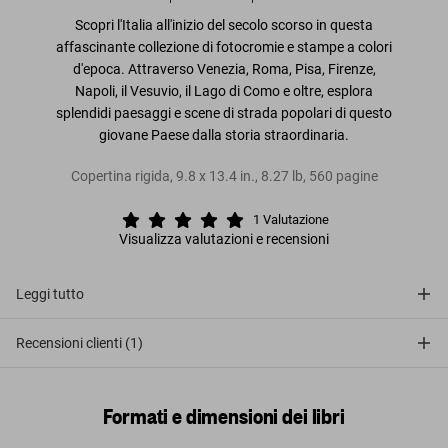
Scopri l'Italia all'inizio del secolo scorso in questa
affascinante collezione di fotocromie e stampe a colori
d'epoca. Attraverso Venezia, Roma, Pisa, Firenze,
Napoli, il Vesuvio, il Lago di Como e oltre, esplora
splendidi paesaggi e scene di strada popolari di questo
giovane Paese dalla storia straordinaria.
Copertina rigida
,
9.8
x
13.4
in.
,
8.27 lb
,
560
pagine
1
Valutazione
Visualizza valutazioni e recensioni
Leggi tutto
Recensioni clienti (1)
Formati e dimensioni dei libri