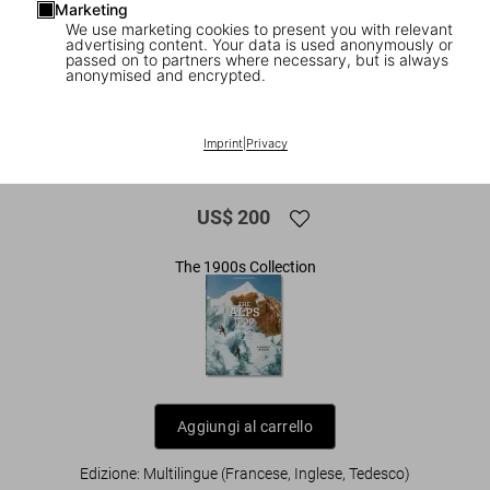
Marketing
We use marketing cookies to present you with relevant
advertising content. Your data is used anonymously or
passed on to partners where necessary, but is always
anonymised and encrypted.
1
/
20
XXL
Imprint
|
Privacy
British Isles 1900. A Portrait in Colour
US$ 200
The 1900s Collection
Aggiungi al carrello
Edizione: Multilingue (Francese, Inglese, Tedesco)