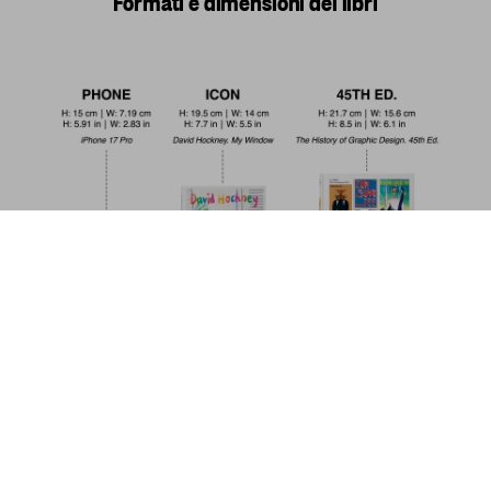
Formati e dimensioni dei libri
British Isles 1900. A Portrait in
Colour
Metti nel
US$ 200
carrello