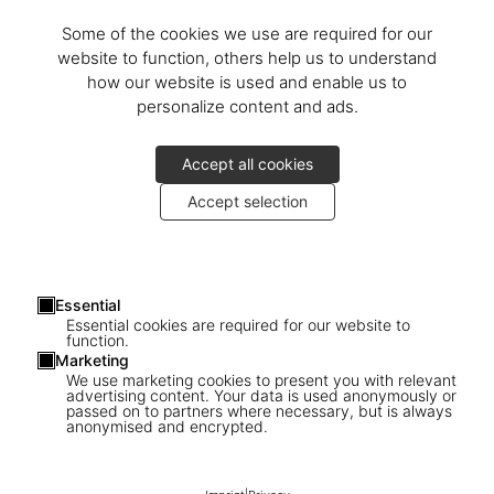
Some of the cookies we use are required for our
website to function, others help us to understand
how our website is used and enable us to
personalize content and ads.
Accept all cookies
Accept selection
Essential
Essential cookies are required for our website to
function.
Marketing
We use marketing cookies to present you with relevant
advertising content. Your data is used anonymously or
passed on to partners where necessary, but is always
1
/
23
anonymised and encrypted.
Mars. Photographs from the NASA