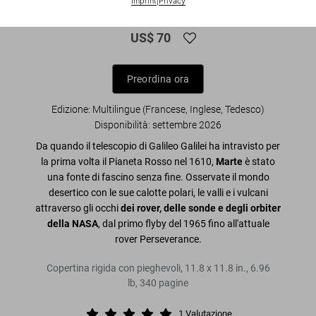
Imprint
|
Privacy
Archives
US$ 70
Preordina ora
Edizione: Multilingue (Francese, Inglese, Tedesco)
Disponibilità
:
settembre 2026
Da quando il telescopio di Galileo Galilei ha intravisto per
la prima volta il Pianeta Rosso nel 1610,
Marte
è stato
una fonte di fascino senza fine. Osservate il mondo
desertico con le sue calotte polari, le valli e i vulcani
attraverso gli occhi
dei rover, delle sonde e degli orbiter
della NASA
, dal primo flyby del 1965 fino all'attuale
rover Perseverance.
Copertina rigida con pieghevoli
,
11.8
x
11.8
in.
,
6.96
lb
,
340
pagine
1
Valutazione