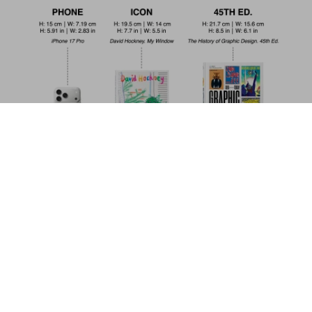
San Francisco. Portrait of a City
US$ 70
Metti nel carrello