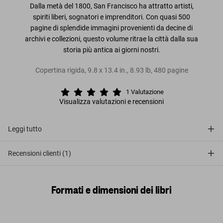
Dalla metà del 1800, San Francisco ha attratto artisti,
spiriti liberi, sognatori e imprenditori. Con quasi 500
pagine di splendide immagini provenienti da decine di
archivi e collezioni, questo volume ritrae la città dalla sua
storia più antica ai giorni nostri.
Copertina rigida
,
9.8
x
13.4
in.
,
8.93 lb
,
480
pagine
1
Valutazione
Visualizza valutazioni e recensioni
Leggi tutto
Recensioni clienti (1)
Formati e dimensioni dei libri