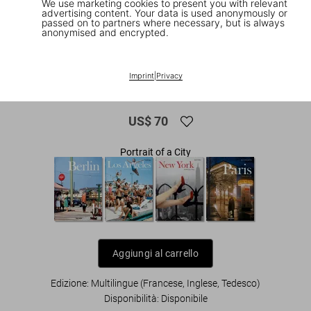
We use marketing cookies to present you with relevant
advertising content. Your data is used anonymously or
passed on to partners where necessary, but is always
anonymised and encrypted.
1
/
27
XL
Imprint
|
Privacy
San Francisco. Portrait of a City
US$ 70
Portrait of a City
Aggiungi al carrello
Edizione: Multilingue (Francese, Inglese, Tedesco)
Disponibilità
:
Disponibile