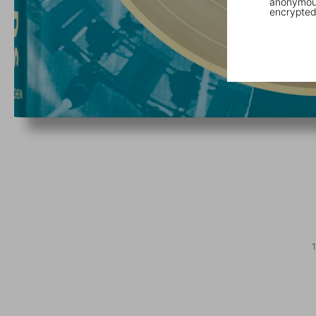
anonymous
encrypted