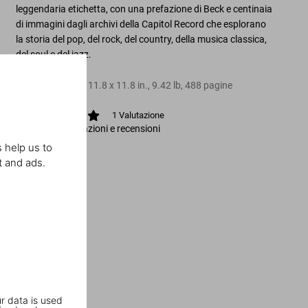
leggendaria etichetta, con una prefazione di Beck e centinaia
di immagini dagli archivi della Capitol Record che esplorano
la storia del pop, del rock, del country, della musica classica,
del soul e del jazz.
Copertina rigida
,
11.8
x
11.8
in.
,
9.42 lb
,
488
pagine
1
Valutazione
Visualizza valutazioni e recensioni
 help us to
t and ads.
r data is used