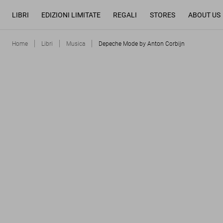
LIBRI
EDIZIONI LIMITATE
REGALI
STORES
ABOUT US
Home
Libri
Musica
Depeche Mode by Anton Corbijn