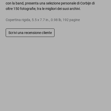
con la band, presenta una selezione personale di Corbijn di
oltre 150 fotografie, tra le migliori dei suoi archivi.
Copertina rigida
,
5.5
x
7.7
in.
,
0.98 lb
,
192
pagine
Scrivi una recensione cliente