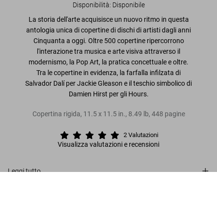
Disponibilità
:
Disponibile
La storia dell'arte acquisisce un nuovo ritmo in questa
antologia unica di copertine di dischi di artisti dagli anni
Cinquanta a oggi. Oltre 500 copertine ripercorrono
l'interazione tra musica e arte visiva attraverso il
modernismo, la Pop Art, la pratica concettuale e oltre.
Tra le copertine in evidenza, la farfalla infilzata di
Salvador Dalí per Jackie Gleason e il teschio simbolico di
Damien Hirst per gli Hours.
Copertina rigida
,
11.5
x
11.5
in.
,
8.49 lb
,
448
pagine
2
Valutazioni
Visualizza valutazioni e recensioni
Leggi tutto
Art Record Covers
US$ 70
Recensioni clienti (2)
Metti nel carrello