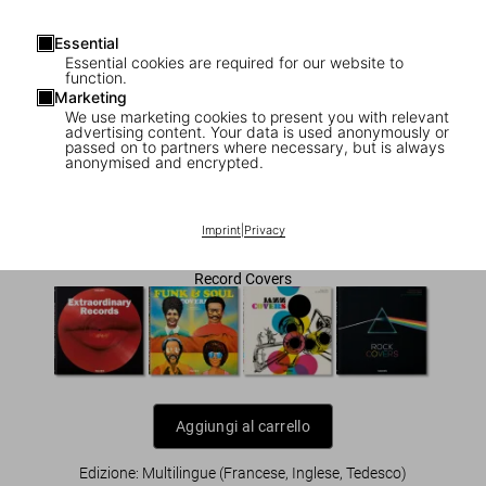
Essential
Essential cookies are required for our website to
function.
Marketing
We use marketing cookies to present you with relevant
1
/
9
advertising content. Your data is used anonymously or
passed on to partners where necessary, but is always
anonymised and encrypted.
Art Record Covers
US$ 70
Imprint
|
Privacy
Record Covers
Aggiungi al carrello
Edizione: Multilingue (Francese, Inglese, Tedesco)