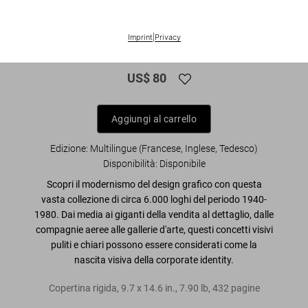
XL
Imprint
|
Privacy
Logo Modernism
US$ 80
Aggiungi al carrello
Edizione: Multilingue (Francese, Inglese, Tedesco)
Disponibilità
:
Disponibile
Scopri il modernismo del design grafico con questa
vasta collezione di circa 6.000 loghi del periodo 1940-
1980. Dai media ai giganti della vendita al dettaglio, dalle
compagnie aeree alle gallerie d'arte, questi concetti visivi
puliti e chiari possono essere considerati come la
nascita visiva della corporate identity.
Copertina rigida
,
9.7
x
14.6
in.
,
7.90 lb
,
432
pagine