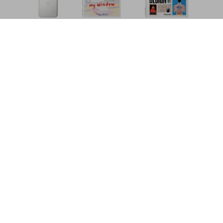
Logo Modernism
US$ 80
Metti nel carrello