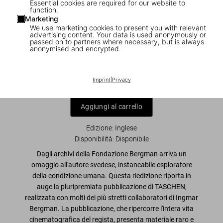
Essential cookies are required for our website to
function.
Marketing
We use marketing cookies to present you with relevant
1
/
10
advertising content. Your data is used anonymously or
passed on to partners where necessary, but is always
anonymised and encrypted.
The Ingmar Bergman Archives
US$ 100
Imprint
|
Privacy
Aggiungi al carrello
Edizione: Inglese
Disponibilità
:
Disponibile
Dagli archivi della Fondazione Bergman arriva un
omaggio all'autore svedese, instancabile esploratore
della condizione umana. Questa riedizione riporta in
auge la pluripremiata pubblicazione di TASCHEN,
realizzata con molti dei più stretti collaboratori di Ingmar
Bergman. La pubblicazione, che ripercorre l'intera vita
cinematografica del regista, presenta materiale raro e