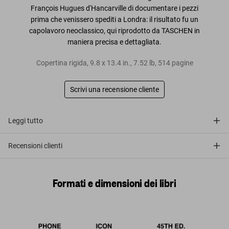
François Hugues d'Hancarville di documentare i pezzi
prima che venissero spediti a Londra: il risultato fu un
capolavoro neoclassico, qui riprodotto da TASCHEN in
maniera precisa e dettagliata.
Copertina rigida
,
9.8
x
13.4
in.
,
7.52 lb
,
514
pagine
Scrivi una recensione cliente
Leggi tutto
Recensioni clienti
Formati e dimensioni dei libri