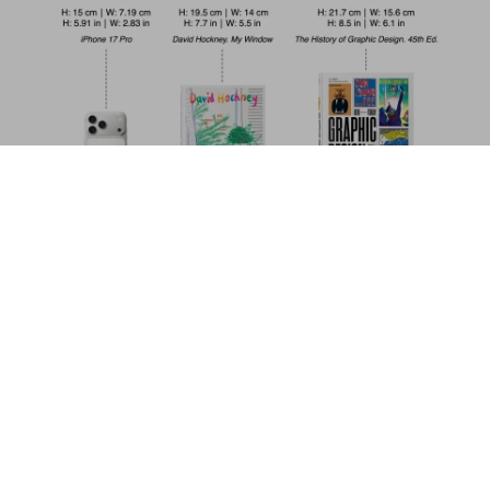
D'Hancarville. The Complete Collection of
Antiquities from the Cabinet of Sir William
Hamilton
Metti nel
US$ 100
carrello