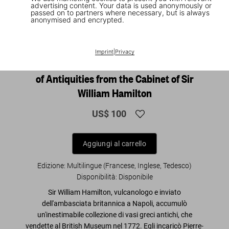
advertising content. Your data is used anonymously or
passed on to partners where necessary, but is always
anonymised and encrypted.
1
/
8
XL
Imprint
|
Privacy
D'Hancarville. The Complete Collection
of Antiquities from the Cabinet of Sir
William Hamilton
US$ 100
Aggiungi al carrello
Edizione: Multilingue (Francese, Inglese, Tedesco)
Disponibilità
:
Disponibile
Sir William Hamilton, vulcanologo e inviato
dell'ambasciata britannica a Napoli, accumulò
un'inestimabile collezione di vasi greci antichi, che
vendette al British Museum nel 1772. Egli incaricò Pierre-