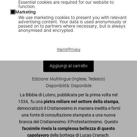
Essential cookies are required for our website to
function.
Marketing
We use marketing cookies to present you with relevant
1
/
10
advertising content. Your data is used anonymously or
passed on to partners where necessary, but is always
anonymised and encrypted.
Die Luther-Bibel von 1534
US$ 80
Imprint
|
Privacy
Aggiungi al carrello
Edizione: Multilingue (Inglese, Tedesco)
Disponibilità
:
Disponibile
La Bibbia di Lutero, pubblicata per la prima volta nel
1534, fu una
pietra miliare nel settore della stampa
,
democratizzò il Cristianesimo in maniera inedita e fornì
una fonte di consultazione stampata a una nuova
branca del Cristianesimo: il Protestantesimo. Questo
facsimile rivela la complessa bellezza di questo
capolavoro
della bottega di Lucas Cranach.