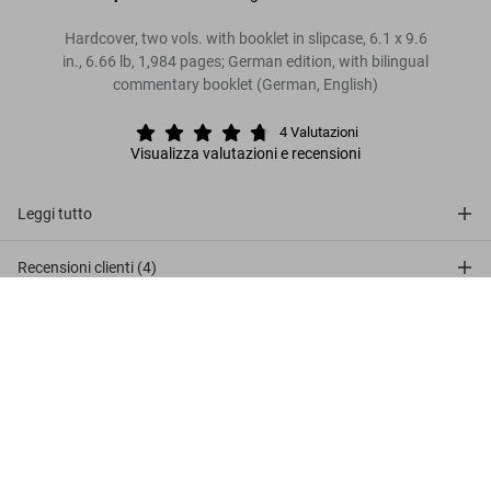
Hardcover, two vols. with booklet in slipcase, 6.1 x 9.6
in., 6.66 lb, 1,984 pages; German edition, with bilingual
commentary booklet (German, English)
4
Valutazioni
Visualizza valutazioni e recensioni
Leggi tutto
Recensioni clienti (4)
Die Luther-Bibel von 1534
US$ 80
Connect
Metti nel carrello
Company
Customer Information
Iscriviti alla newsletter