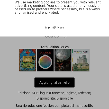
We use marketing cookies to present you with relevant
advertising content. Your data is used anonymously or
passed on to partners where necessary, but is always
anonymised and encrypted.
1
/
10
The Book of Miracles. 45th Ed.
Imprint
|
Privacy
US$ 30
45th Edition Series
Aggiungi al carrello
Edizione: Multilingue (Francese, Inglese, Tedesco)
Disponibilità
:
Disponibile
Una riproduzione fedele e completa del
manoscritto