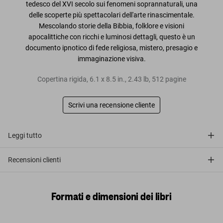
tedesco del XVI secolo sui fenomeni soprannaturali
, una
delle
scoperte più spettacolari dell'arte rinascimentale
.
Mescolando storie della Bibbia, folklore e visioni
apocalittiche con ricchi e luminosi dettagli, questo è un
documento ipnotico di
fede religiosa, mistero, presagio e
immaginazione visiva
.
Copertina rigida
,
6.1
x
8.5
in.
,
2.43 lb
,
512
pagine
Scrivi una recensione cliente
Leggi tutto
Recensioni clienti
Formati e dimensioni dei libri