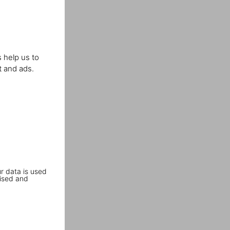
 help us to
t and ads.
r data is used
ised and