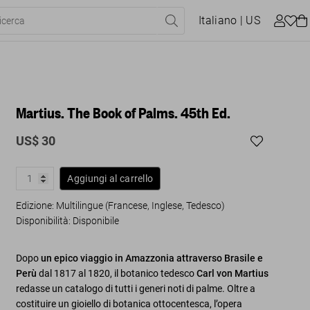
Italiano
| US
Martius. The Book of Palms. 45th Ed.
US$ 30
Aggiungi al carrello
Edizione: Multilingue (Francese, Inglese, Tedesco)
Disponibilità
:
Disponibile
Dopo
un epico viaggio in Amazzonia attraverso Brasile e
Perù
dal 1817 al 1820, il botanico tedesco
Carl von Martius
redasse un catalogo di tutti i generi noti di palme. Oltre a
costituire un gioiello di botanica ottocentesca, l’opera