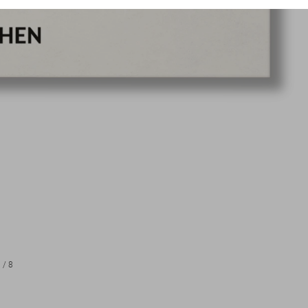
1
/
8