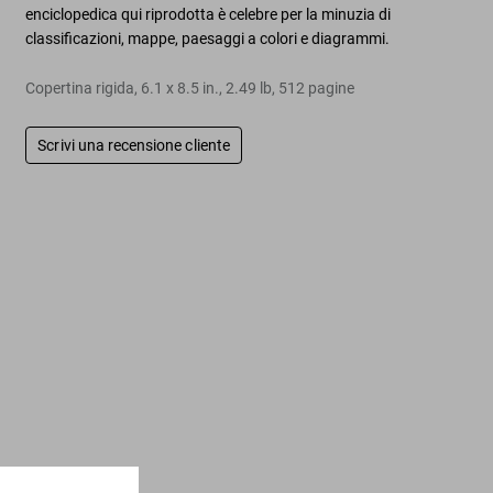
enciclopedica qui riprodotta è celebre per la minuzia di
classificazioni, mappe, paesaggi a colori e diagrammi.
Copertina rigida
,
6.1
x
8.5
in.
,
2.49 lb
,
512
pagine
Scrivi una recensione cliente