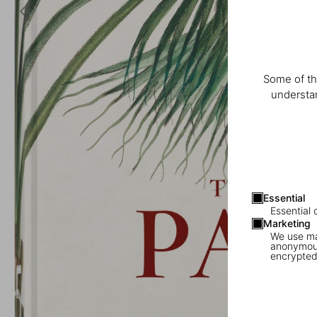
Some of th
understan
Essential
Essential 
Marketing
We use mar
anonymous
encrypted