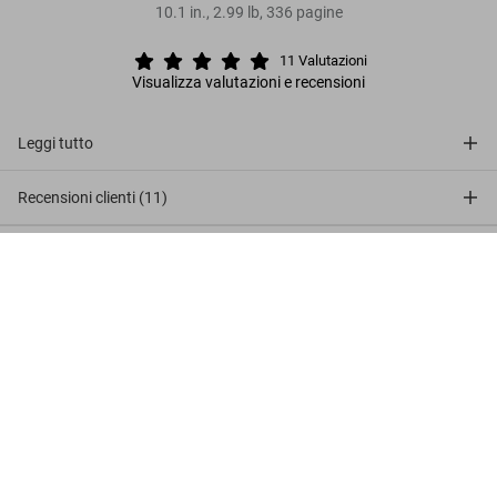
10.1
in.
,
2.99 lb
,
336
pagine
11
Valutazioni
Visualizza valutazioni e recensioni
Leggi tutto
Recensioni clienti (11)
Connect
Greek Myths
US$ 40
Metti nel carrello
Company
Customer Information
Iscriviti alla newsletter
©
2026
– TASCHEN GmbH, Hohenzollernring 53, D–50672
Cologne