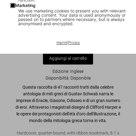
Marketing
We use marketing cookies to present you with relevant
1
/
23
advertising content. Your data is used anonymously or
passed on to partners where necessary, but is always
anonymised and encrypted.
Greek Myths
US$ 40
Imprint
|
Privacy
Aggiungi al carrello
Edizione: Inglese
Disponibilità
:
Disponibile
Questa raccolta di 47 racconti tratti dalla celebre
antologia di miti greci di Gustav Schwab narra le
imprese di Eracle, Giasone, Odisseo e di un gran numero
di eroi. Attraverso i magistrali disegni di Clifford Harper e
le opere dei protagonisti dell'età d'oro dell'illustrazione, il
mondo della mitologia greca torna in vita.
Hardcover, quarter-bound, with ribbon bookmark
,
8.1
x