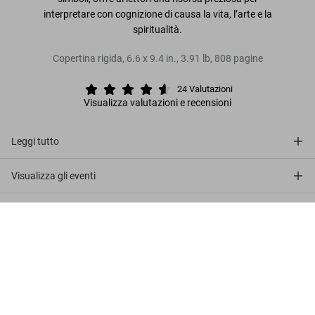
interpretare con cognizione di causa la vita, l’arte e la
spiritualità.
Copertina rigida
,
6.6
x
9.4
in.
,
3.91 lb
,
808
pagine
24
Valutazioni
Visualizza valutazioni e recensioni
Leggi tutto
Visualizza gli eventi
Recensioni clienti (24)
Il libro dei simboli. Riflessioni sulle
immagini archetipiche
Metti nel
US$ 40
carrello
Connect
Company
Customer Information