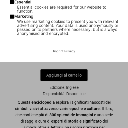
Essential
Essential cookies are required for our website to
function.
Marketing
We use marketing cookies to present you with relevant
1
/
8
advertising content. Your data is used anonymously or
passed on to partners where necessary, but is always
anonymised and encrypted.
The Book of Symbols. Reflections on
Archetypal Images
Imprint
|
Privacy
US$ 40
Aggiungi al carrello
Edizione: Inglese
Disponibilità
:
Disponibile
Questa
enciclopedia
esplora i significati nascosti dei
simboli visivi attraverso varie epoche e culture
. Il libro,
che contiene
più di 800 splendide immagini
e una serie
di saggi a cura di esperti di
storia e significato
dei
simboli, offre ai lettori una risorsa preziosa per