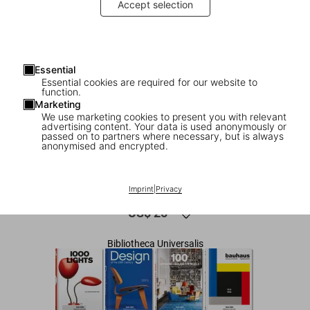
Accept selection
Essential
Essential cookies are required for our website to
function.
Marketing
We use marketing cookies to present you with relevant
advertising content. Your data is used anonymously or
1
/
7
passed on to partners where necessary, but is always
anonymised and encrypted.
1000 Chairs. Revised and updated
edition
Imprint
|
Privacy
US$ 25
Bibliotheca Universalis