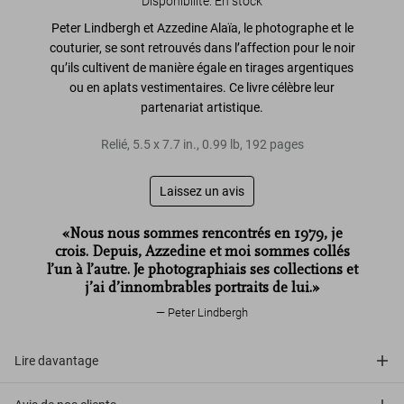
Disponibilité
:
En stock
Peter Lindbergh et Azzedine Alaïa
, le photographe et le
couturier, se sont retrouvés dans l’affection pour le noir
qu’ils cultivent de manière égale en tirages argentiques
ou en aplats vestimentaires.
Ce livre célèbre leur
partenariat artistique.
Relié
,
5.5
x
7.7
in.
,
0.99 lb
,
192
pages
Laissez un avis
«Nous nous sommes rencontrés en 1979, je
crois. Depuis, Azzedine et moi sommes collés
l’un à l’autre. Je photographiais ses collections et
j’ai d’innombrables portraits de lui.»
Peter Lindbergh
Lire davantage