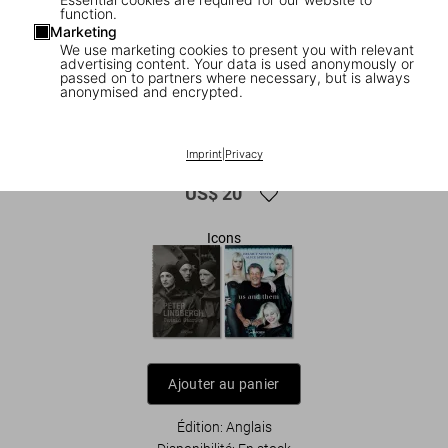
function.
Marketing
We use marketing cookies to present you with relevant
advertising content. Your data is used anonymously or
passed on to partners where necessary, but is always
anonymised and encrypted.
1
/
17
Peter Lindbergh. Azzedine Alaïa
Imprint
|
Privacy
US$ 20
Icons
Ajouter au panier
Édition: Anglais