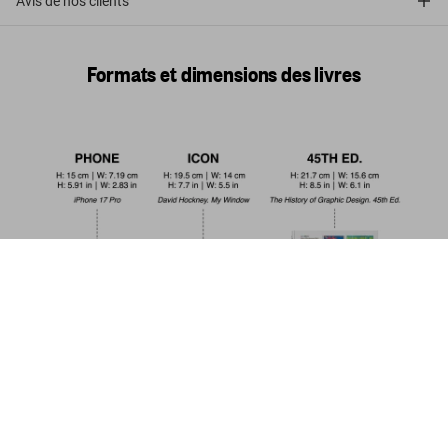
Avis de nos clients
Formats et dimensions des livres
Peter Lindbergh. Azzedine Alaïa
US$ 20
Commander