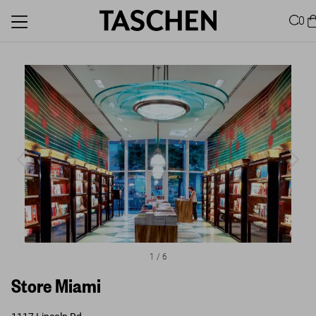
0
1
/
6
Store Miami