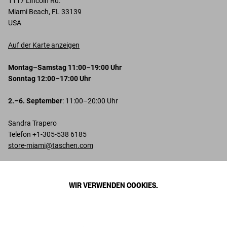
1117 Lincoln Rd.
Miami Beach, FL 33139
USA
Auf der Karte anzeigen
Montag–Samstag 11:00–19:00 Uhr
Sonntag 12:00–17:00 Uhr
2.–6. September
: 11:00–20:00 Uhr
Sandra Trapero
Telefon +1-305-538 6185
store-miami@taschen.com
TASCHEN’s sleek and stylish
Miami store
is located in the heart
of
South Beach
. Designed by
Philippe Starck
and housed within
WIR VERWENDEN COOKIES.
the landmark
Herzog & de Meuron building
on Lincoln Road, it
features both a dazzling series of floor-to-ceiling murals as well as
an elaborately patterned hand-poured terrazzo floor made entirely
of stones indigenous to South Florida by British artist
Toby Ziegler
.